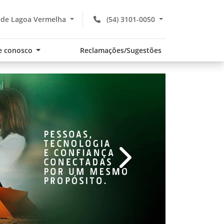
de Lagoa Vermelha
(54) 3101-0050
e conosco
Reclamações/Sugestões
v
templates.template-01.com