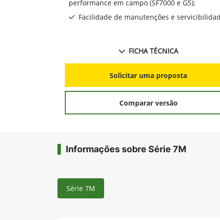
mais produtividade;
Tecnológico e conectado para aumentar a
performance em campo (SF7000 e G5);
Facilidade de manutenções e servicibilida
FICHA TÉCNICA
Solicitar uma proposta
Comparar versão
Informações sobre Série 7M
Série 7M