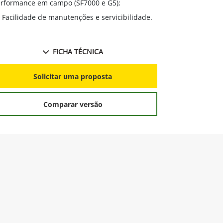
sultando em mais produtividade;
Tecnológico e conectado para aumentar a
rformance em campo (SF7000 e G5);
Facilidade de manutenções e servicibilidade.
FICHA TÉCNICA
Solicitar uma proposta
Comparar versão