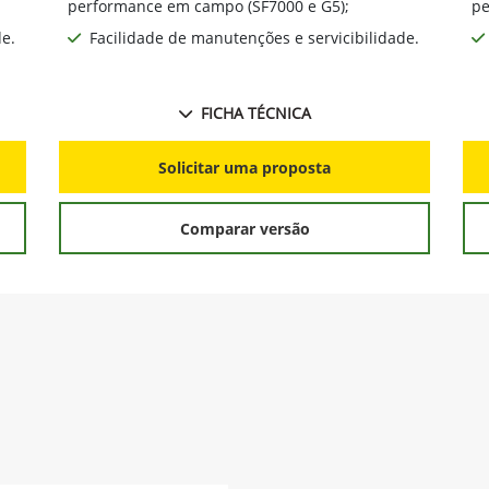
mais produtividade;
re
Tecnológico e conectado para aumentar a
performance em campo (SF7000 e G5);
pe
de.
Facilidade de manutenções e servicibilidade.
FICHA TÉCNICA
Solicitar uma proposta
Comparar versão