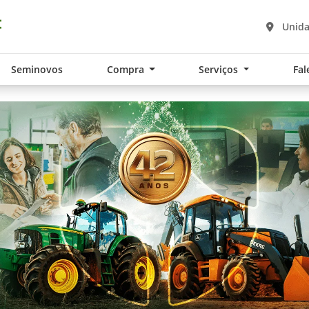
Unida
Seminovos
Compra
Serviços
Fal
.components.carousel.texts.control_pre