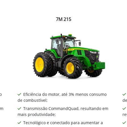
7M 215
o
Eficiência do motor, até 3% menos consumo
de combustível;
de
em
Transmissão CommandQuad, resultando em