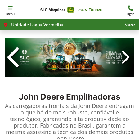
menu
ligar
Unidade Lagoa Vermelha
Alterar
templates.template-01.components.c
templ
John Deere
Empilhadoras
As carregadoras frontais da John Deere entregam
o que há de mais robusto, confiável e