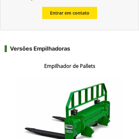
Whatsapp
Telefone
Email
Li e aceito a
Política de Privacidade
e concordo em receber
comunicações da concessionária.
Entrar em contato
Versões Empilhadoras
Empilhador de Pallets