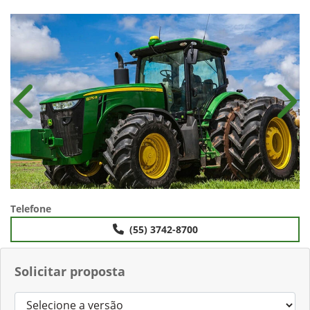
Anterior
Próx
Telefone
(55) 3742-8700
Solicitar proposta