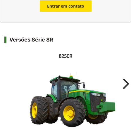
Entrar em contato
Versões Série 8R
8250R
Ne