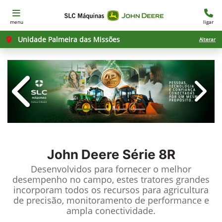
menu
ligar
Unidade Palmeira das Missões
Alterar
templates.template-01.components.c
templ
John Deere
Série 8R
Desenvolvidos para fornecer o melhor
desempenho no campo, estes tratores grandes
incorporam todos os recursos para agricultura
de precisão, monitoramento de performance e
ampla conectividade.