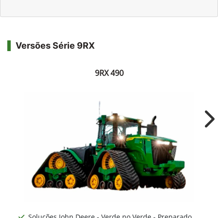
Versões Série 9RX
9RX 490
Ne
Soluções John Deere - Verde no Verde - Preparado