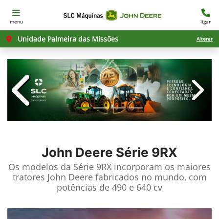
menu
ligar
Unidade Palmeira das Missões
Alterar
templates.template-01.components.c
templ
John Deere
Série 9RX
Os modelos da Série 9RX incorporam os maiores
tratores John Deere fabricados no mundo, com
potências de 490 e 640 cv