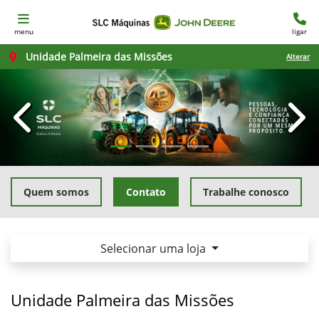
menu
ligar
Unidade Palmeira das Missões
Alterar
templates.template-01.components.carousel.texts.con
temp
Quem somos
Contato
Trabalhe conosco
Selecionar uma loja
Unidade Palmeira das Missões