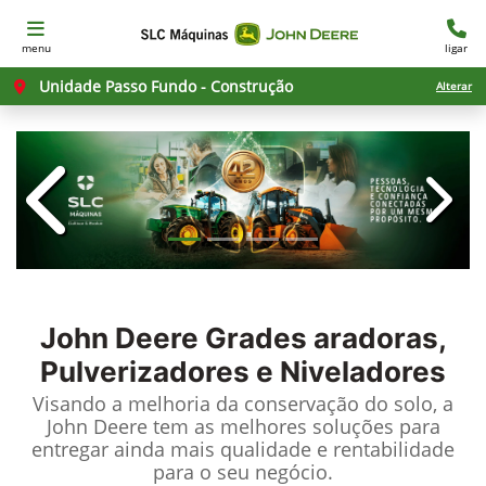
menu
ligar
Unidade Passo Fundo - Construção
Alterar
templates.template-01.components.c
templ
John Deere
Grades aradoras,
Pulverizadores e Niveladores
Visando a melhoria da conservação do solo, a