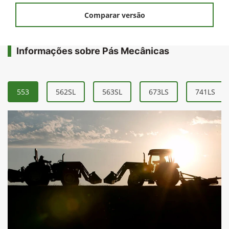
Comparar versão
Informações sobre Pás Mecânicas
553
562SL
563SL
673LS
741LS