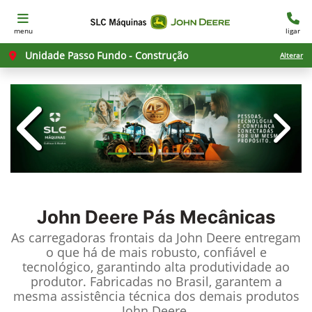
menu
ligar
Unidade Passo Fundo - Construção
Alterar
templates.template-01.components.c
templ
John Deere
Pás Mecânicas
As carregadoras frontais da John Deere entregam
o que há de mais robusto, confiável e
tecnológico, garantindo alta produtividade ao
produtor. Fabricadas no Brasil, garantem a
mesma assistência técnica dos demais produtos
John Deere.