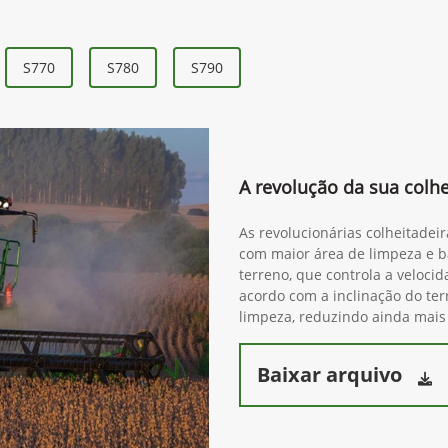
e Grão
S770
S780
S790
A revolução da sua colhe
As revolucionárias colheitadei
com maior área de limpeza e ba
terreno, que controla a veloci
acordo com a inclinação do ter
limpeza, reduzindo ainda mais
Baixar arquivo