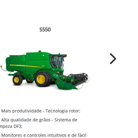
S550
Next
Sistema Dy
Mais produtividade - Tecnologia rotor;
retrilha em a