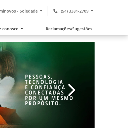
minovos - Soledade
(54) 3381-2709
e conosco
Reclamações/Sugestões
v
templates.template-01.com