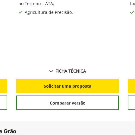
Alta qualidade de grãos - Sistema de
Limpeza DF4;
Li
Baixo índice de perdas - Ajuste Automático
ao Terreno – ATA;
lo
Agricultura de Precisão.
FICHA TÉCNICA
Solicitar uma proposta
Comparar versão