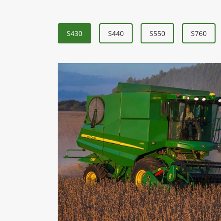
Informações sobre Colheitadeiras d
S430
S440
S550
S760