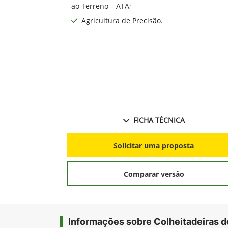
Alta qualidade de grãos - Sistema de
Limpeza DF4;
Baixo índice de perdas - Ajuste Automático
ao Terreno – ATA;
Agricultura de Precisão.
FICHA TÉCNICA
Solicitar uma proposta
Comparar versão