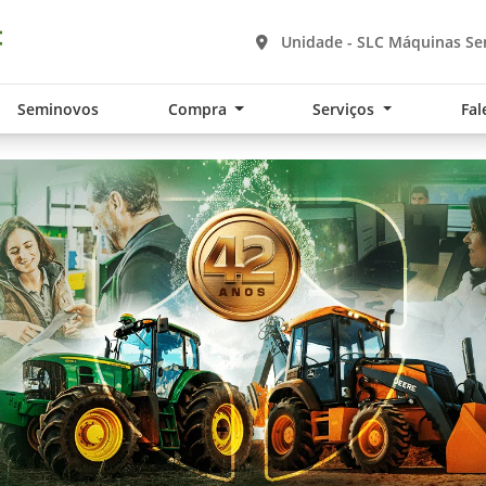
Unidade - SLC Máquinas Se
Seminovos
Compra
Serviços
Fal
.components.carousel.texts.control_pre