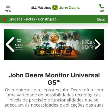
menu
ligar
Unidade Pelotas - Construção
Alterar
templates.template-01.components.c
templ
John Deere
Monitor Universal
G5™
Os monitores e receptores John Deere oferecem
uma variedade de possibilidades tecnológicas,
níveis de precisão e funcionalidades que se
adequam às necessidades e aplicações das suas