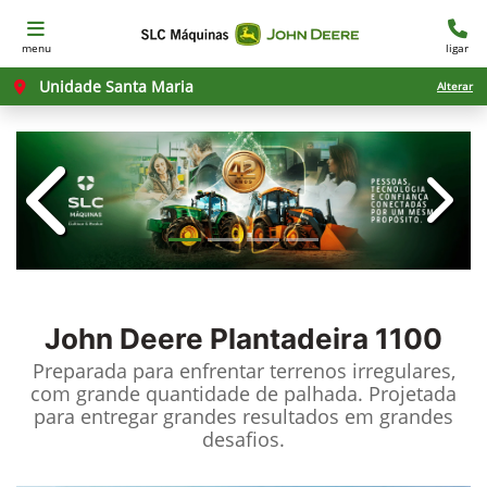
menu
ligar
Unidade Santa Maria
Alterar
templates.template-01.components.c
templ
John Deere
Plantadeira 1100
Preparada para enfrentar terrenos irregulares,
com grande quantidade de palhada. Projetada