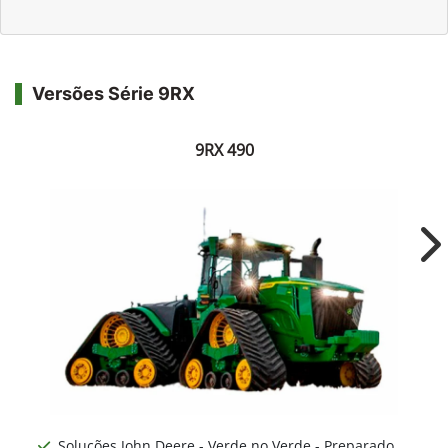
comunicações da concessionária.
Entrar em contato
Versões Série 9RX
9RX 490
Ne