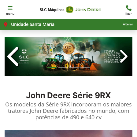
menu
ligar
Unidade Santa Maria
Alterar
templates.template-01.components.c
templ
John Deere
Série 9RX
Os modelos da Série 9RX incorporam os maiores
tratores John Deere fabricados no mundo, com