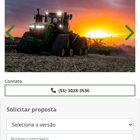
potências de 490 e 640 cv
Anterior
Próx
Contato
(55) 3028-3536
Solicitar proposta