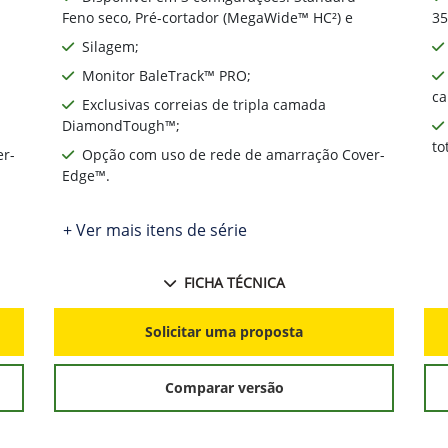
Monitor BaleTrack™ PRO;
ca
Exclusivas correias de tripla camada
DiamondTough™;
to
er-
Opção com uso de rede de amarração Cover-
Edge™.
+ Ver mais itens de série
FICHA TÉCNICA
Solicitar uma proposta
Comparar versão