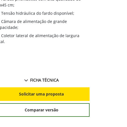
Câmara de alimentação de grande
Opção de 
pacidade;
2,5m, o mais
Coletor lateral de alimentação de largura
Sensor de 
tal.
a faixa de ní
Sistema Ba
ou remotamen
FICHA TÉCNICA
S
Solicitar uma proposta
Comparar versão