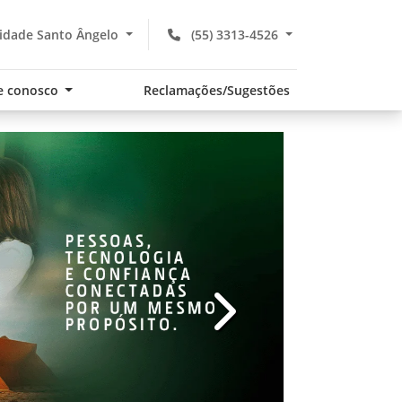
idade Santo Ângelo
(55) 3313-4526
e conosco
Reclamações/Sugestões
v
templates.template-01.com