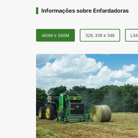
460M e 560M
328, 338 e 348
L34