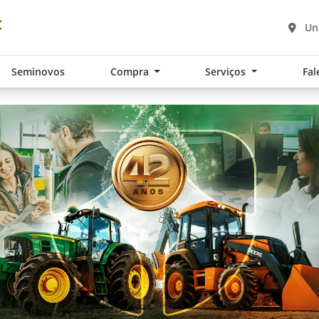
Un
Seminovos
Compra
Serviços
Fal
.components.carousel.texts.control_pre