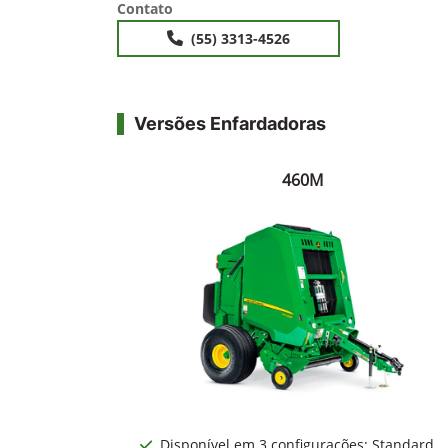
Versões Enfardadoras
460M
Disponível em 3 configurações: Standard
Feno seco, Pré-cortador (MegaWide™ HC²) e
Silagem;