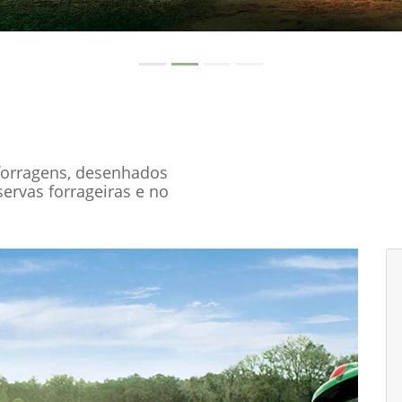
forragens, desenhados
servas forrageiras e no
Próximo