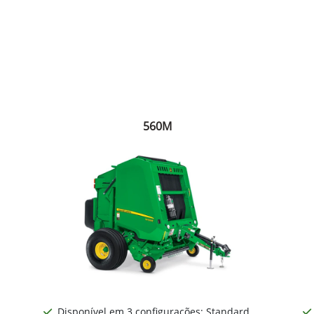
560M
Disponível em 3 configurações: Standard
Feno seco, Pré-cortador (MegaWide™ HC²) e
35
Silagem;