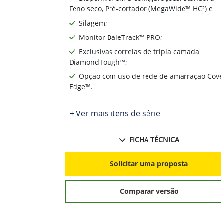
Monitor BaleTrack™ PRO;
Exclusivas correias de tripla camada
DiamondTough™;
Opção com uso de rede de amarração Cov
Edge™.
+ Ver mais itens de série
FICHA TÉCNICA
Solicitar uma proposta
Comparar versão
Informações sobre Enfardadoras