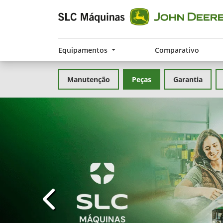
Equipamentos
Comparativo
Manutenção
Peças
Garantia
templates.template-01.components.carousel.t