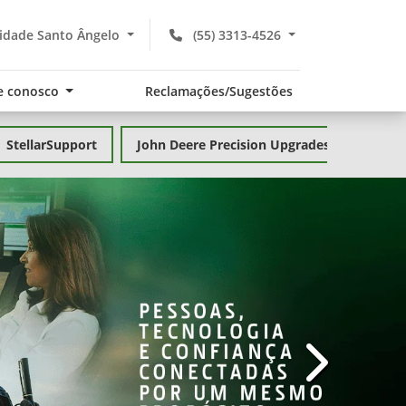
idade Santo Ângelo
(55) 3313-4526
e conosco
Reclamações/Sugestões
StellarSupport
John Deere Precision Upgrades
templates.te