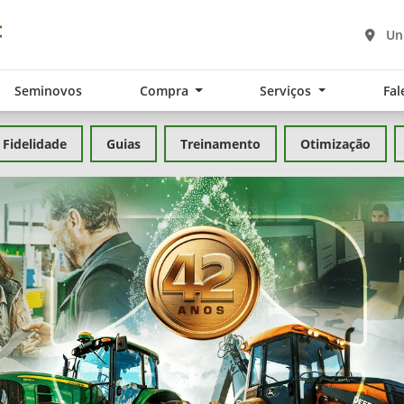
Un
Seminovos
Compra
Serviços
Fal
Fidelidade
Guias
Treinamento
Otimização
exts.control_prev