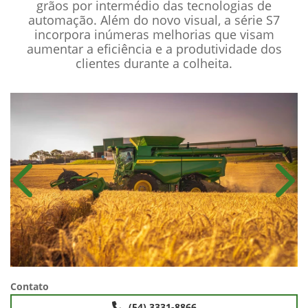
eficiência, aprimoramento e habilitação. Uma
nova experiência de colheita que possibilitará
maior capacidade operacional e qualidade de
grãos por intermédio das tecnologias de
automação. Além do novo visual, a série S7
incorpora inúmeras melhorias que visam
aumentar a eficiência e a produtividade dos
clientes durante a colheita.
Anterior
Próx