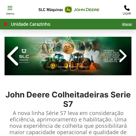
menu
LIGAR
Unidade Carazinho
Alterar
templates.template-01.components.c
templ
John Deere
Colheitadeiras Serie
S7
A nova linha Série S7 leva em consideração