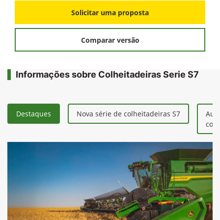
FICHA TÉCNICA
Solicitar uma proposta
Comparar versão
Informações sobre Colheitadeiras Serie S7
Destaques
Nova série de colheitadeiras S7
Aum
colh