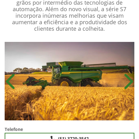
eficiência, aprimoramento e habilitação. Uma
nova experiência de colheita que possibilitará
maior capacidade operacional e qualidade de
grãos por intermédio das tecnologias de
automação. Além do novo visual, a série S7
incorpora inúmeras melhorias que visam
aumentar a eficiência e a produtividade dos
clientes durante a colheita.
Anterior
Próx