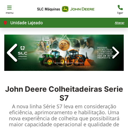
menu
ligar
Unidade Lajeado
Alterar
templates.template-01.components.c
templ
John Deere
Colheitadeiras Serie
S7
A nova linha Série S7 leva em consideração