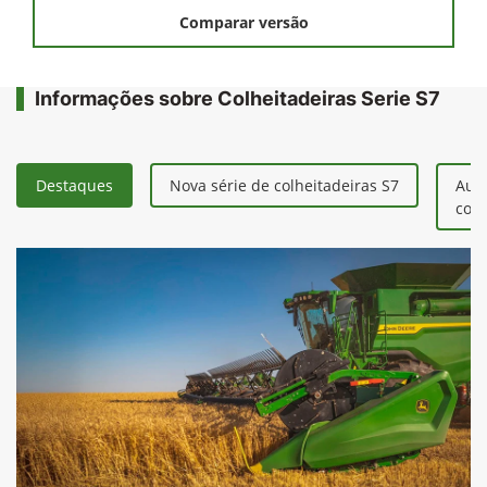
Solicitar uma proposta
Comparar versão
Informações sobre Colheitadeiras Serie S7
Destaques
Nova série de colheitadeiras S7
Aum
colh