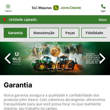
menu
ligar
Unidade Lajeado
Alterar
Garantia
Manutenção
Peças
Fidelidade
templates.template-01.components.carousel.texts.con
temp
Garantia