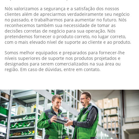
Nossa garantia assegura a qualidade e confiabilidade dos
produtos John Deere.
Com cobertura abrangente, oferecemos
tranquilidade para que você possa focar no que realmente
importa: seu trabalho no campo.
Nós valorizamos a segurança e a satisfação dos nossos
clientes além de apreciarmos verdadeiramente seu negócio
no passado, e trabalharmos para aumentar no futuro. Nós
reconhecemos também sua necessidade de tomar as
decisões corretas de negócio para sua operação. Nós
pretendemos fornecer o produto correto, no lugar correto,
com o mais elevado nível de suporte ao cliente e ao produto.
Somos melhor equipados e preparados para fornecer-lhe
níveis superiores de suporte nos produtos projetados e
designados para serem comercializados na sua área ou
região. Em caso de dúvidas, entre em contato.