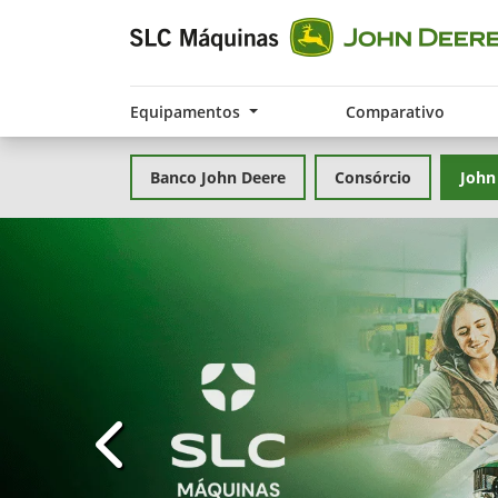
Equipamentos
Comparativo
Banco John Deere
Consórcio
John
templates.template-01.components.carousel.t