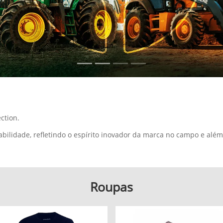
ction.
bilidade, refletindo o espírito inovador da marca no campo e além
Roupas
Jaquetas
el.texts.control_prev