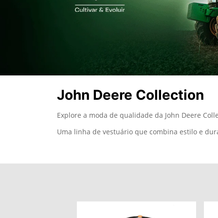
John Deere Collection
Explore a moda de qualidade da John Deere Colle
Uma linha de vestuário que combina estilo e dura
templates.template-01.components.carous