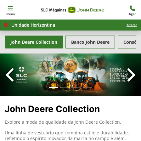
menu
ligar
Unidade Horizontina
Alterar
John Deere Collection
Banco John Deere
Consórc
templates.template-01.components.carousel.texts.con
temp
John Deere Collection
Explore a moda de qualidade da John Deere Collection.
Uma linha de vestuário que combina estilo e durabilidade,
refletindo o espírito inovador da marca no campo e além.