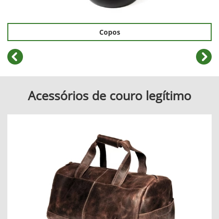
Copos
templates.template-01.components.carousel.texts.cont
temp
Acessórios de couro legítimo