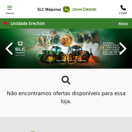
menu
LIGAR
Unidade Erechim
Alterar
templates.template-01.components.carousel.texts.con
temp
Não encontramos ofertas disponíveis para essa
loja.