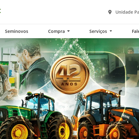
Unidade Pa
Seminovos
Compra
Serviços
Fal
exts.control_prev