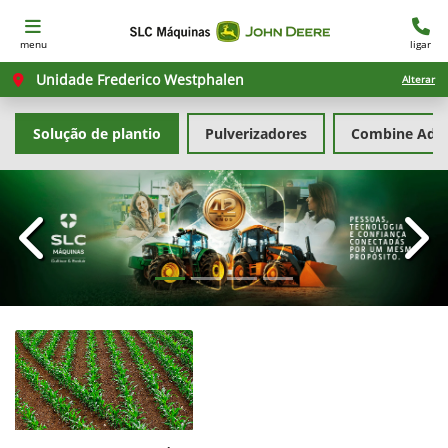
menu
ligar
Unidade Frederico Westphalen
Alterar
Solução de plantio
Pulverizadores
Combine Advi
templates.template-01.components.carousel.texts.con
temp