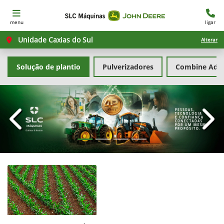
menu
ligar
Unidade Caxias do Sul
Alterar
Solução de plantio
Pulverizadores
Combine Advi
templates.template-01.components.carousel.texts.con
temp