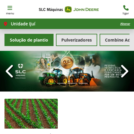
menu
ligar
Unidade Ijuí
Alterar
Solução de plantio
Pulverizadores
Combine Advi
templates.template-01.components.carousel.texts.con
temp