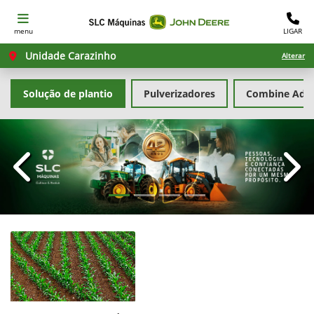
menu
LIGAR
Unidade Carazinho
Alterar
Solução de plantio
Pulverizadores
Combine Advi
templates.template-01.components.carousel.texts.con
temp