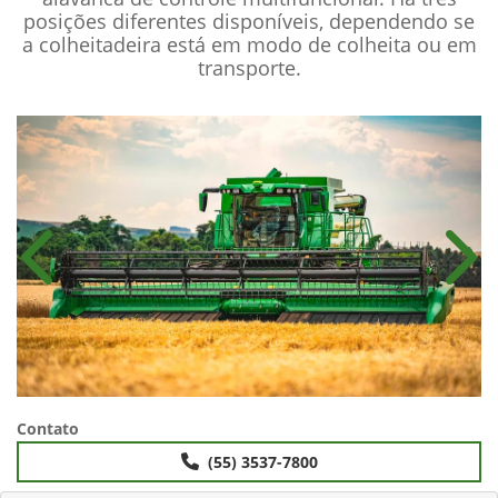
descarga em carros de grãos e reboques. A
tecnologia está integrada ao sistema
CommandCenter G5Plus e é ajustável pela
alavanca de controle multifuncional. Há três
posições diferentes disponíveis, dependendo se
a colheitadeira está em modo de colheita ou em
transporte.
Anterior
Próx