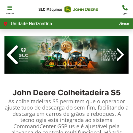
menu
ligar
Unidade Horizontina
Alterar
templates.template-01.components.c
templ
John Deere
Colheitadeira S5
As colheitadeiras S5 permitem que o operador
ajuste tubo de descarga do sem-fim, facilitando a