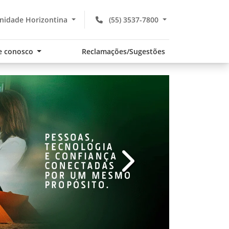
nidade Horizontina
(55) 3537-7800
e conosco
Reclamações/Sugestões
v
templates.template-01.com