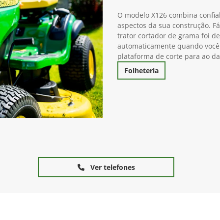
Deixe de forma fácil, o
O modelo X126 combina confiab
aspectos da sua construção. Fáci
trator cortador de grama foi d
automaticamente quando você 
plataforma de corte para ao d
Folheteria
Ver telefones