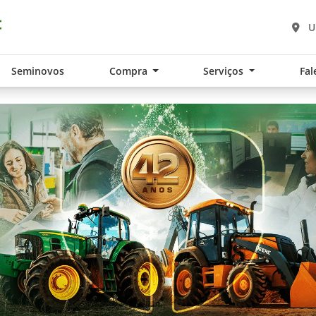
U
Seminovos
Compra
Serviços
Fal
.components.carousel.texts.control_pre