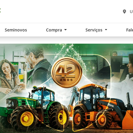
U
Seminovos
Compra
Serviços
Fal
.components.carousel.texts.control_pre