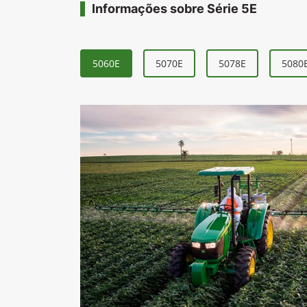
Informações sobre Série 5E
5060E
5070E
5078E
5080