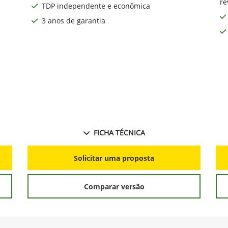
pl
om
Transmissão sincronizada 9x3 ou 12x12 com
reversor eletro-hidráulico
re
TDP independente e econômica
3 anos de garantia
FICHA TÉCNICA
Solicitar uma proposta
Comparar versão