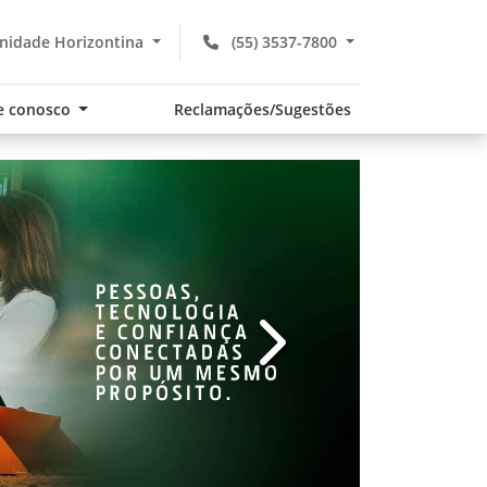
nidade Horizontina
(55) 3537-7800
e conosco
Reclamações/Sugestões
v
templates.template-01.com