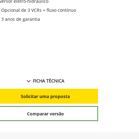
desempenho 
ataformados
Transmissã
Transmissão sincronizada 9x3 ou 12x12 com
reversor eletr
versor eletro-hidráulico
Monitor Ge
Opcional de 3 VCRs + fluxo contínuo
3 anos de 
3 anos de garantia
FICHA TÉCNICA
S
Solicitar uma proposta
Comparar versão