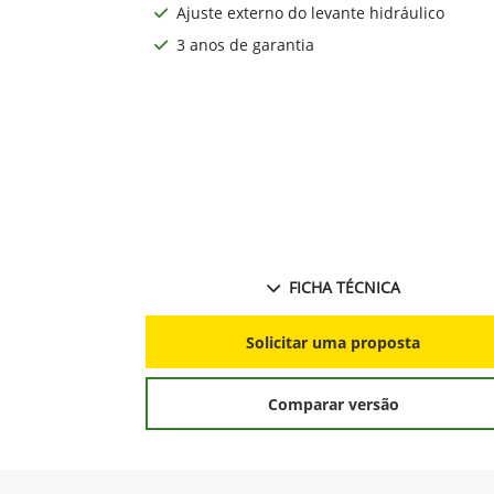
Transmissão sincronizada, 9x3 ou 12x12 c
reversor eletro-hidráulico
Ajuste externo do levante hidráulico
3 anos de garantia
FICHA TÉCNICA
Solicitar uma proposta
Comparar versão