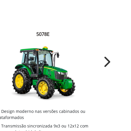
5078E
Next
Motor agríc
Design moderno nas versões cabinados ou