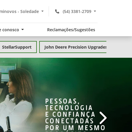
minovos - Soledade
(54) 3381-2709
e conosco
Reclamações/Sugestões
StellarSupport
John Deere Precision Upgrades
templates.te