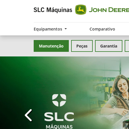
Equipamentos
Comparativo
Manutenção
Peças
Garantia
templates.template-01.components.carousel.t