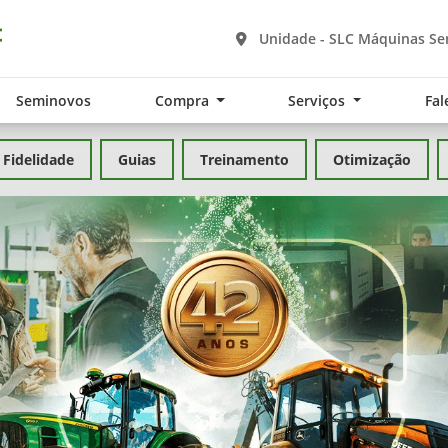
Unidade - SLC Máquinas Se
Seminovos
Compra
Serviços
Fal
Fidelidade
Guias
Treinamento
Otimização
exts.control_prev