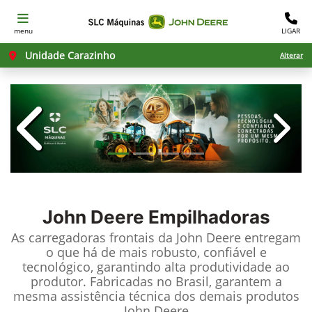
menu
LIGAR
Unidade Carazinho
Alterar
templates.template-01.components.c
templ
John Deere
Empilhadoras
As carregadoras frontais da John Deere entregam
o que há de mais robusto, confiável e