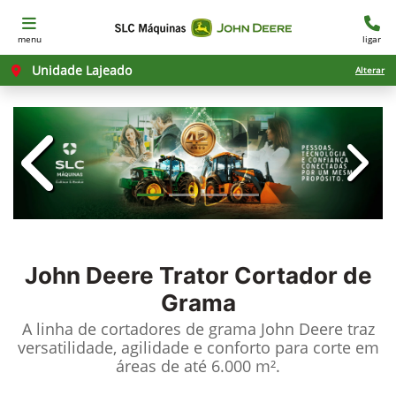
menu
ligar
Unidade Lajeado
Alterar
templates.template-01.components.c
templ
John Deere
Trator Cortador de
Grama
A linha de cortadores de grama John Deere traz