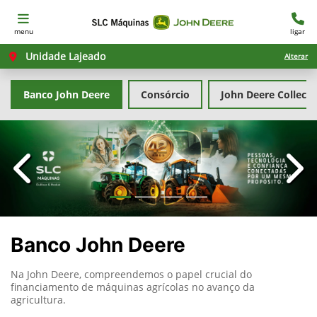
menu
ligar
Unidade Lajeado
Alterar
Banco John Deere
Consórcio
John Deere Collecti
templates.template-01.components.carousel.texts.con
temp
Banco John Deere