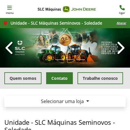
menu
ligar
Unidade - SLC Máquinas Seminovos - Soledade
Alterar
templates.template-01.components.carousel.texts.con
temp
Quem somos
Contato
Trabalhe conosco
Selecionar uma loja
Unidade - SLC Máquinas Seminovos -
Soledade