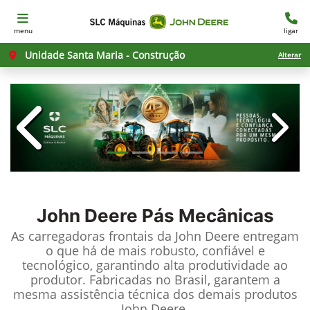
menu
ligar
Unidade Santa Maria - Construção
Alterar
templates.template-01.components.c
templ
John Deere
Pás Mecânicas
As carregadoras frontais da John Deere entregam
o que há de mais robusto, confiável e