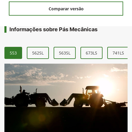
Solicitar uma proposta
Comparar versão
Informações sobre Pás Mecânicas
553
562SL
563SL
673LS
741LS