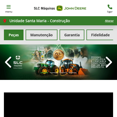
menu
ligar
Unidade Santa Maria - Construção
Alterar
Peças
Manutenção
Garantia
Fidelidade
templates.template-01.components.carousel.texts.con
temp