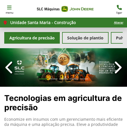
menu
ligar
Unidade Santa Maria - Construção
Alterar
Agricultura de precisão
Solução de plantio
Pulve
templates.template-01.components.carousel.texts.con
temp
Tecnologias em agricultura de
precisão
Economize em insumos com um gerenciamento mais eficiente
da máquina e uma aplicação precisa. Eleve a produtividade