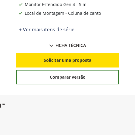
Suporte Câmera de Vídeo - 1
Acesso remoto ao monitor - Sim
Monitor Estendido Gen 4 - Sim
Local de Montagem - Coluna de canto
+ Ver mais itens de série
FICHA TÉCNICA
Solicitar uma proposta
Comparar versão
l™