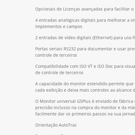
Licença AutoTrac™ RowSense™ opcional quando a
crítica
Opcionais de Licenças avançadas para facilitar o 
4 entradas analógicas digitais para melhorar a v
implementos e campos
2 entradas de vídeo digitais (Ethernet) para uso 
Portas seriais RS232 para documentar e usar pr
controle de terceiros
Compatibilidade com ISO VT e ISO Doc para visu
de controle de terceiros
A capacidade do monitor estendido permite que 
cada exibição e deixa mais controles ao alcance
O Monitor universal G5Plus é enviado de fábrica
precisão inclusos na compra do monitor e da má
facilmente dar os primeiros passos na sua jornad