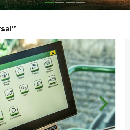
rsal™
Próximo