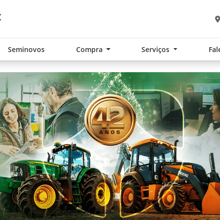
Seminovos
Compra
Serviços
Fal
.components.carousel.texts.control_pre