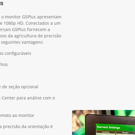
cultura de precisão
us
, o monitor G5Plus apresentam
m e 1080p HD. Conectados a um
versais G5Plus fornecem a
sos da agricultura de precisão
s seguintes vantagens:
ão configuráveis
lhos
e de seção opcional
 Center para análise com o
remoto ao monitor