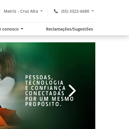
Matriz - Cruz Alta
(55) 3322-6680
e conosco
Reclamações/Sugestões
v
templates.template-01.com