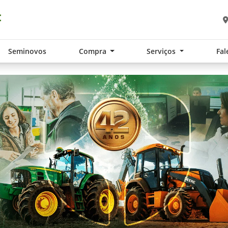
Seminovos
Compra
Serviços
Fal
.components.carousel.texts.control_pre