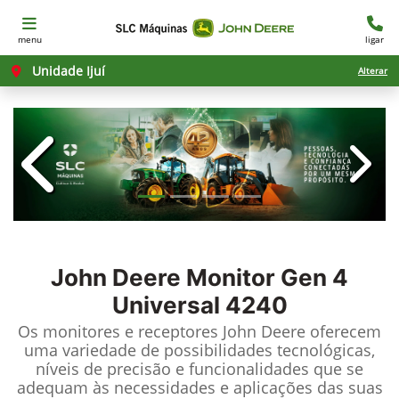
menu
ligar
Unidade Ijuí
Alterar
templates.template-01.components.c
templ
John Deere
Monitor Gen 4
Universal 4240
Os monitores e receptores John Deere oferecem