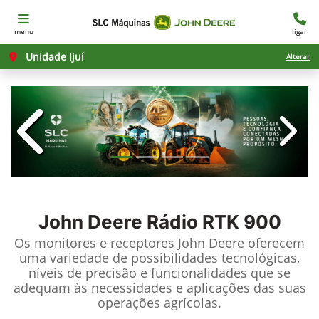
menu
ligar
Unidade Ijuí
Alterar
templates.template-01.components.c
templ
John Deere
Rádio RTK 900
Os monitores e receptores John Deere oferecem
uma variedade de possibilidades tecnológicas,
níveis de precisão e funcionalidades que se
adequam às necessidades e aplicações das suas
operações agrícolas.