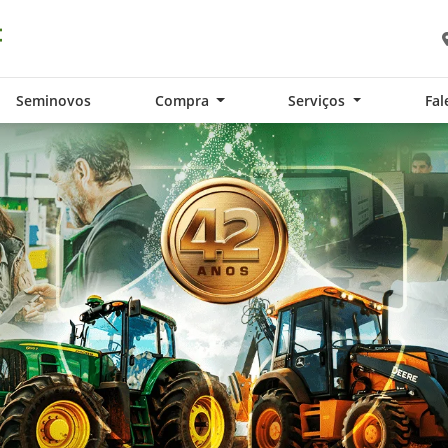
Seminovos
Compra
Serviços
Fal
exts.control_prev