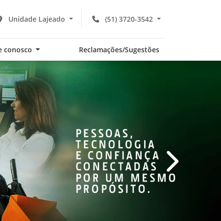
Unidade Lajeado
(51) 3720-3542
e conosco
Reclamações/Sugestões
templates.te