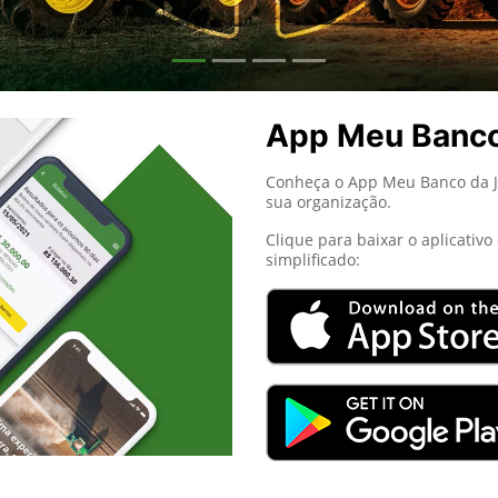
App Meu Banc
Conheça o App Meu Banco da Jo
sua organização.
Clique para baixar o aplicativ
simplificado: