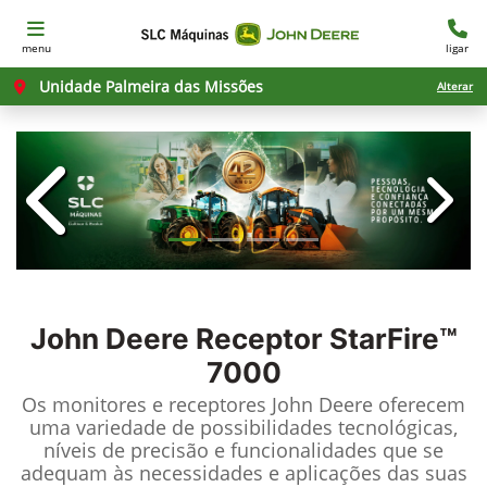
menu
ligar
Unidade Palmeira das Missões
Alterar
templates.template-01.components.c
templ
John Deere
Receptor StarFire™
7000
Os monitores e receptores John Deere oferecem
uma variedade de possibilidades tecnológicas,
níveis de precisão e funcionalidades que se
adequam às necessidades e aplicações das suas