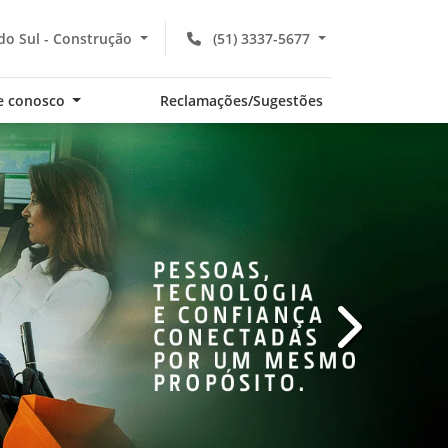
do Sul - Construção
(51) 3337-5677
e conosco
Reclamações/Sugestões
templates.te