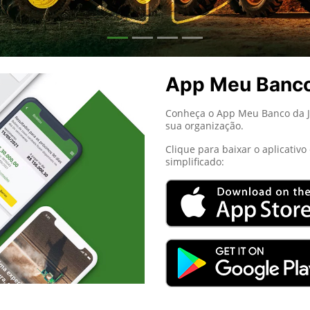
App Meu Banc
Conheça o App Meu Banco da Jo
sua organização.
Clique para baixar o aplicativ
simplificado: